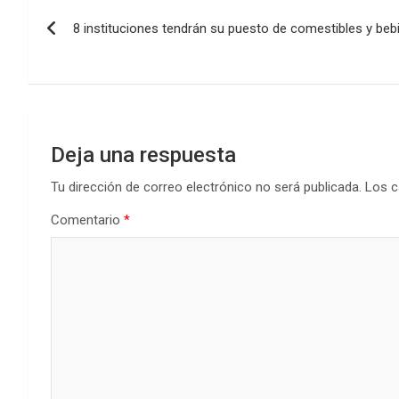
Navegación
o
A
n
ar
8 instituciones tendrán su puesto de comestibles y beb
de
o
p
tir
k
p
entradas
Deja una respuesta
Tu dirección de correo electrónico no será publicada.
Los c
Comentario
*