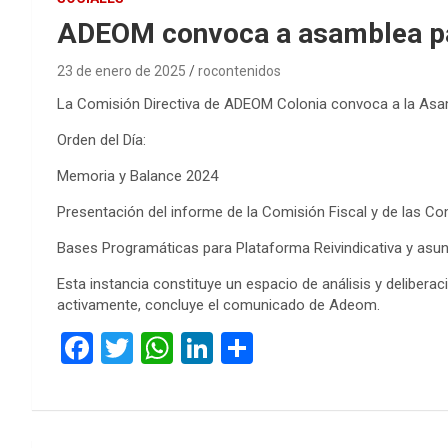
ADEOM convoca a asamblea par
23 de enero de 2025
rocontenidos
La Comisión Directiva de ADEOM Colonia convoca a la Asamb
Orden del Día:
Memoria y Balance 2024
Presentación del informe de la Comisión Fiscal y de las Co
Bases Programáticas para Plataforma Reivindicativa y asun
Esta instancia constituye un espacio de análisis y deliberac
activamente, concluye el comunicado de Adeom.
F
T
W
Li
C
a
wi
h
n
o
ce
tt
at
ke
m
b
er
s
dI
p