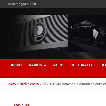
Saltar
viernes, agosto 7, 2026
al
contenido
RO CONTENIDOS
INICIO
RADIOS
AGRO
CULTURALES
DE
Inicio
2025
enero
23
ADEOM convoca a asamblea para el 
SOCIALES