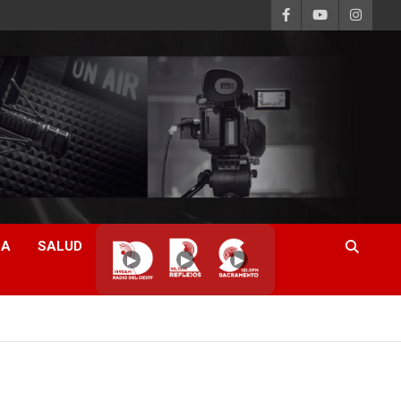
CA
SALUD
▶
▶
▶