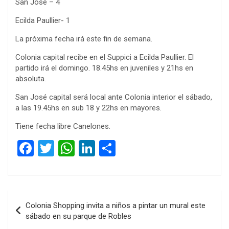
San José – 4
Ecilda Paullier- 1
La próxima fecha irá este fin de semana.
Colonia capital recibe en el Suppici a Ecilda Paullier. El
partido irá el domingo. 18.45hs en juveniles y 21hs en
absoluta.
San José capital será local ante Colonia interior el sábado,
a las 19.45hs en sub 18 y 22hs en mayores.
Tiene fecha libre Canelones.
F
T
W
Li
C
a
wi
h
n
o
ce
tt
at
ke
m
b
er
s
dI
p
Navegación
Colonia Shopping invita a niños a pintar un mural este
o
A
n
ar
de
sábado en su parque de Robles