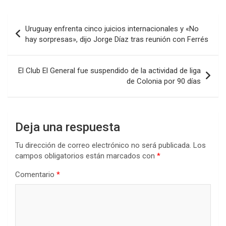
ce
tt
at
ke
m
b
er
s
dI
p
Navegación
Uruguay enfrenta cinco juicios internacionales y «No
o
A
n
ar
de
hay sorpresas», dijo Jorge Díaz tras reunión con Ferrés
o
p
tir
entradas
k
p
El Club El General fue suspendido de la actividad de liga
de Colonia por 90 días
Deja una respuesta
Tu dirección de correo electrónico no será publicada.
Los
campos obligatorios están marcados con
*
Comentario
*