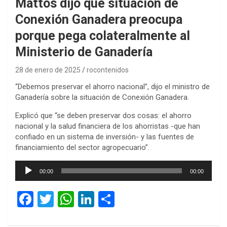
Mattos dijo que situación de
Conexión Ganadera preocupa
porque pega colateralmente al
Ministerio de Ganadería
28 de enero de 2025
rocontenidos
“Debemos preservar el ahorro nacional”, dijo el ministro de
Ganadería sobre la situación de Conexión Ganadera.
Explicó que “se deben preservar dos cosas: el ahorro
nacional y la salud financiera de los ahorristas -que han
confiado en un sistema de inversión- y las fuentes de
financiamiento del sector agropecuario”.
Reproductor
00:00
00:00
de
audio
F
T
W
Li
C
a
wi
h
n
o