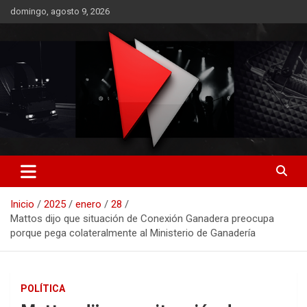
Saltar
domingo, agosto 9, 2026
al
contenido
RO CONTENIDOS
Inicio
2025
enero
28
Mattos dijo que situación de Conexión Ganadera preocupa
porque pega colateralmente al Ministerio de Ganadería
POLÍTICA