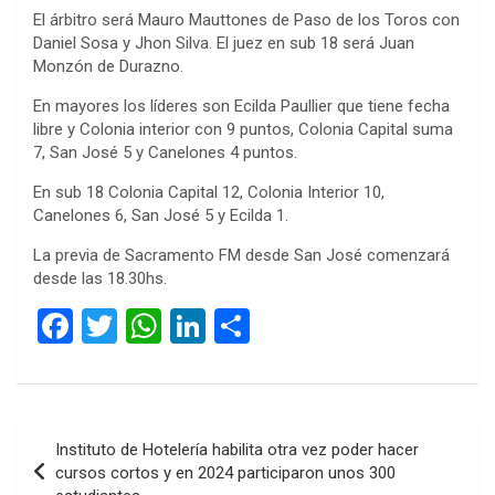
El árbitro será Mauro Mauttones de Paso de los Toros con
Daniel Sosa y Jhon Silva. El juez en sub 18 será Juan
Monzón de Durazno.
En mayores los líderes son Ecilda Paullier que tiene fecha
libre y Colonia interior con 9 puntos, Colonia Capital suma
7, San José 5 y Canelones 4 puntos.
En sub 18 Colonia Capital 12, Colonia Interior 10,
Canelones 6, San José 5 y Ecilda 1.
La previa de Sacramento FM desde San José comenzará
desde las 18.30hs.
F
T
W
Li
C
a
wi
h
n
o
ce
tt
at
ke
m
b
er
s
dI
p
Navegación
Instituto de Hotelería habilita otra vez poder hacer
o
A
n
ar
de
cursos cortos y en 2024 participaron unos 300