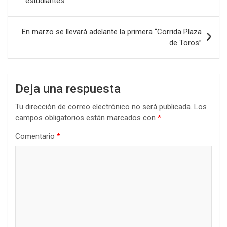
o
p
tir
estudiantes
entradas
k
p
En marzo se llevará adelante la primera “Corrida Plaza
de Toros”
Deja una respuesta
Tu dirección de correo electrónico no será publicada.
Los
campos obligatorios están marcados con
*
Comentario
*