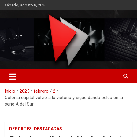
Saltar
sábado, agosto 8, 2026
al
contenido
RO CONTENIDOS
Inicio
2025
febrero
2
Colonia capital volvió a la victoria y sigue dando pelea en la
serie A del Sur
DEPORTES
DESTACADAS