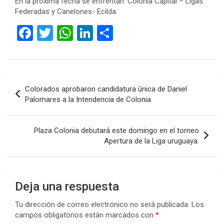
En la próxima fecha se enfrentan: Colonia Capital – Ligas
Federadas y Canelones- Ecilda
F
T
W
Li
C
a
wi
h
n
o
ce
tt
at
ke
m
b
er
s
dI
p
Navegación
Colorados aprobaron candidatura única de Daniel
o
A
n
ar
de
Palomares a la Intendencia de Colonia
o
p
tir
entradas
k
p
Plaza Colonia debutará este domingo en el torneo
Apertura de la Liga uruguaya.
Deja una respuesta
Tu dirección de correo electrónico no será publicada.
Los
campos obligatorios están marcados con
*