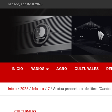
Saltar
sábado, agosto 8, 2026
al
contenido
RO CONTENIDOS
INICIO
RADIOS
AGRO
CULTURALES
DE
Inicio
2025
febrero
7
Arotxa presentará del libro “Cando
CULTURALES