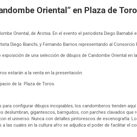
Candombe Oriental” en Plaza de Tor
mbe Oriental, de Arotxa. En el evento el periodista Diego Barnabé en
l artista Diego Bianchi, y Fernando Barrios representando al Consorcio
de exposición de una selección de dibujos de Candombe Oriental en la 
bros estarán a la venta en la presentación.
pacio de la Plaza de Toros.
os para configurar dibujos incopiables, los candomberos tienden aqu
s deslumbran, gigantescos, barrigudos, con parches clavados que r
 con el universo. Nunca con detalles pintorescos de escenografía. 
as cuales en la cultura afro se adjudica el poder de facilitar el con