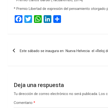
* Premio Libertad de expresión del pensamiento otorgado p
F
T
W
Li
C
a
wi
h
n
o
ce
tt
at
ke
m
b
er
s
dI
p
Navegación
o
A
n
ar
Este sábado se inaugura en Nueva Helvecia el «Reloj de 
de
o
p
tir
k
p
entradas
Deja una respuesta
Tu dirección de correo electrónico no será publicada.
Los c
Comentario
*