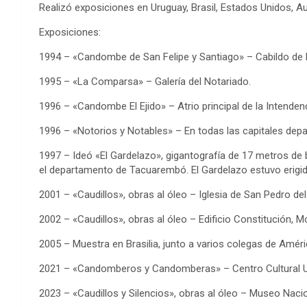
Realizó exposiciones en Uruguay, Brasil, Estados Unidos, Aus
Exposiciones:
1994 – «Candombe de San Felipe y Santiago» – Cabildo de
1995 – «La Comparsa» – Galería del Notariado.
1996 – «Candombe El Ejido» – Atrio principal de la Intende
1996 – «Notorios y Notables» – En todas las capitales dep
1997 – Ideó «El Gardelazo», gigantografía de 17 metros de 
el departamento de Tacuarembó. El Gardelazo estuvo erigido 
2001 – «Caudillos», obras al óleo – Iglesia de San Pedro de
2002 – «Caudillos», obras al óleo – Edificio Constitución, M
2005 – Muestra en Brasilia, junto a varios colegas de Améric
2021 – «Candomberos y Candomberas» – Centro Cultural U
2023 – «Caudillos y Silencios», obras al óleo – Museo Naci