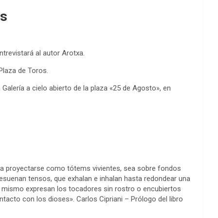
os
trevistará al autor Arotxa.
 Plaza de Toros.
Galería a cielo abierto de la plaza «25 de Agosto», en
í a proyectarse como tótems vivientes, sea sobre fondos
esuenan tensos, que exhalan e inhalan hasta redondear una
Lo mismo expresan los tocadores sin rostro o encubiertos
tacto con los dioses». Carlos Cipriani – Prólogo del libro