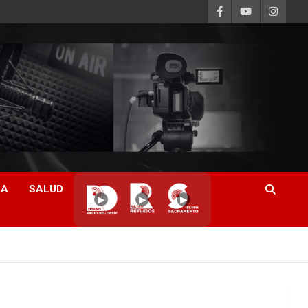
CA
SALUD
▶
▶
▶