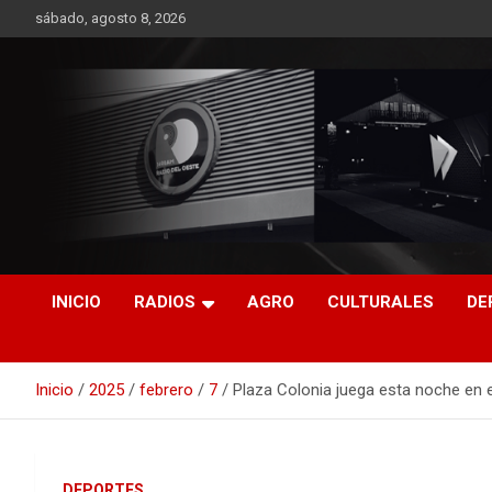
Saltar
sábado, agosto 8, 2026
al
contenido
RO CONTENIDOS
INICIO
RADIOS
AGRO
CULTURALES
DE
Inicio
2025
febrero
7
Plaza Colonia juega esta noche en 
DEPORTES