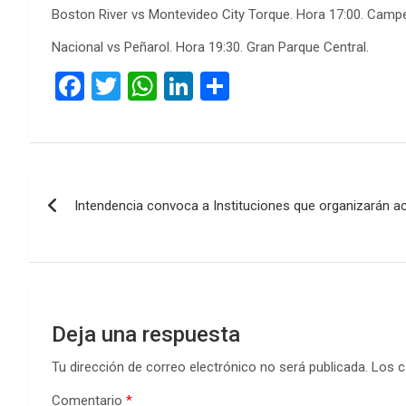
Boston River vs Montevideo City Torque. Hora 17:00. Campe
Nacional vs Peñarol. Hora 19:30. Gran Parque Central.
F
T
W
Li
C
a
wi
h
n
o
ce
tt
at
ke
m
b
er
s
dI
p
Navegación
o
A
n
ar
Intendencia convoca a Instituciones que organizarán ac
de
o
p
tir
k
p
entradas
Deja una respuesta
Tu dirección de correo electrónico no será publicada.
Los c
Comentario
*