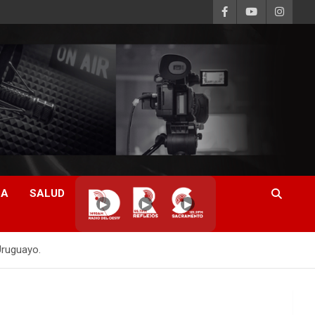
CA
SALUD
▶
▶
▶
Uruguayo.