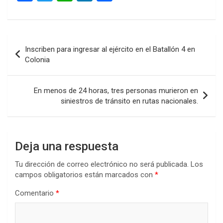
a
wi
h
n
o
ce
tt
at
ke
m
b
er
s
dI
p
Navegación
Inscriben para ingresar al ejército en el Batallón 4 en
o
A
n
ar
de
Colonia
o
p
tir
entradas
k
p
En menos de 24 horas, tres personas murieron en
siniestros de tránsito en rutas nacionales.
Deja una respuesta
Tu dirección de correo electrónico no será publicada.
Los
campos obligatorios están marcados con
*
Comentario
*