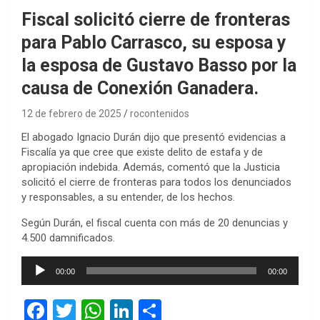
Fiscal solicitó cierre de fronteras
para Pablo Carrasco, su esposa y
la esposa de Gustavo Basso por la
causa de Conexión Ganadera.
12 de febrero de 2025
rocontenidos
El abogado Ignacio Durán dijo que presentó evidencias a
Fiscalía ya que cree que existe delito de estafa y de
apropiación indebida. Además, comentó que la Justicia
solicitó el cierre de fronteras para todos los denunciados
y responsables, a su entender, de los hechos.
Según Durán, el fiscal cuenta con más de 20 denuncias y
4.500 damnificados.
Reproductor
00:00
00:00
de
audio
F
T
W
Li
C