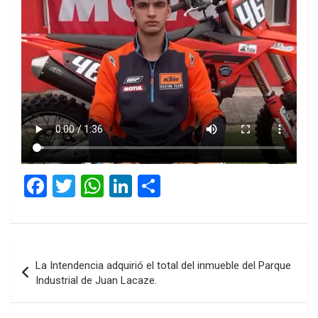
F
T
W
Li
C
a
wi
h
n
o
ce
tt
at
ke
m
b
er
s
dI
p
Navegación
La Intendencia adquirió el total del inmueble del Parque
o
A
n
ar
de
Industrial de Juan Lacaze.
o
p
tir
entradas