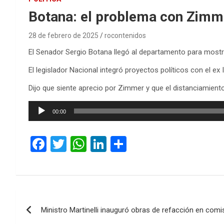
Botana: el problema con Zimm
28 de febrero de 2025
rocontenidos
El Senador Sergio Botana llegó al departamento para most
El legislador Nacional integró proyectos políticos con el e
Dijo que siente aprecio por Zimmer y que el distanciamiento
Reproductor
00:00
de
audio
F
T
W
Li
C
a
wi
h
n
o
ce
tt
at
ke
m
b
er
s
dI
p
Navegación
o
A
n
ar
Ministro Martinelli inauguró obras de refacción en comi
de