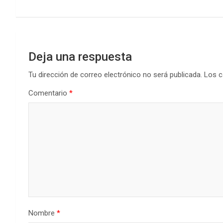
o
p
tir
k
p
entradas
Deja una respuesta
Tu dirección de correo electrónico no será publicada.
Los c
Comentario
*
Nombre
*