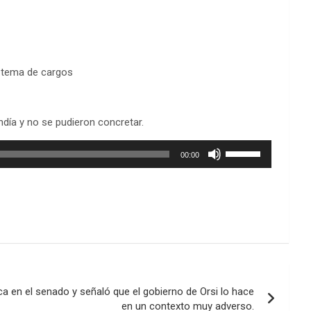
n tema de cargos
ndía y no se pudieron concretar.
Utiliza
00:00
las
teclas
de
flecha
arriba/abajo
para
aumentar
o
disminuir
ca en el senado y señaló que el gobierno de Orsi lo hace
el
en un contexto muy adverso.
volumen.