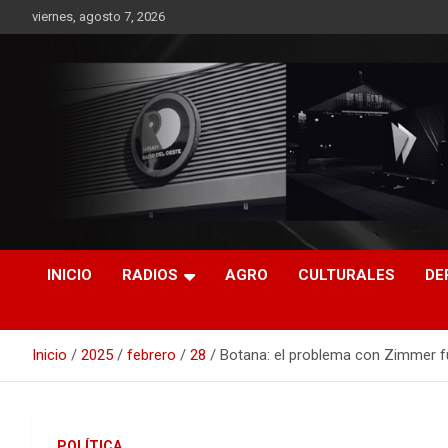
Saltar
viernes, agosto 7, 2026
al
contenido
RO CONTENIDOS
INICIO
RADIOS
AGRO
CULTURALES
DE
Inicio
2025
febrero
28
Botana: el problema con Zimmer f
POLÍTICA