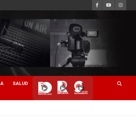
CA
SALUD
▶
▶
▶