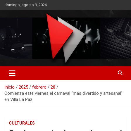
Saltar
domingo, agosto 9, 2026
al
contenido
RO CONTENIDOS
Inicio
2025
febrero
28
Comienza este viernes el carnaval “más divertido y artesanal”
en Villa La Paz
CULTURALES