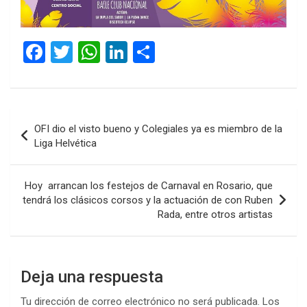
F
T
W
Li
C
a
wi
h
n
o
ce
tt
at
ke
m
b
er
s
dI
p
Navegación
OFI dio el visto bueno y Colegiales ya es miembro de la
o
A
n
ar
de
Liga Helvética
o
p
tir
entradas
k
p
Hoy arrancan los festejos de Carnaval en Rosario, que
tendrá los clásicos corsos y la actuación de con Ruben
Rada, entre otros artistas
Deja una respuesta
Tu dirección de correo electrónico no será publicada.
Los