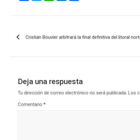
a
wi
h
n
o
ce
tt
at
ke
m
b
er
s
dI
p
Navegación
o
A
n
ar
Cristian Bouvier arbitrará la final definitiva del litoral n
de
o
p
tir
k
p
entradas
Deja una respuesta
Tu dirección de correo electrónico no será publicada.
Los c
Comentario
*