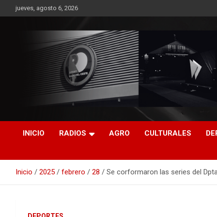
Saltar
jueves, agosto 6, 2026
al
contenido
RO CONTENIDOS
INICIO
RADIOS
AGRO
CULTURALES
DE
Inicio
2025
febrero
28
Se corformaron las series del Dpta
DEPORTES