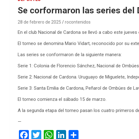
Se corformaron las series del 
28 de febrero de 2025
rocontenidos
En el club Nacional de Cardona se llevó a cabo este jueve
El torneo se denomina Mario Vidart, reconocido por su extens
Las series se conformaron de la siguiente manera:
Serie 1: Colonia de Florencio Sánchez, Nacional de Ombúes d
Serie 2: Nacional de Cardona. Uruguayo de Miguelete, Inde
Serie 3: Santa Emilia de Cardona, Peñarol de Ombúes de Lava
El torneo comienza el sábado 15 de marzo.
A la segunda etapa del torneo pasan los cuatro primeros d
—
F
T
W
Li
C