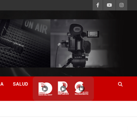
CA
SALUD
▶
▶
▶