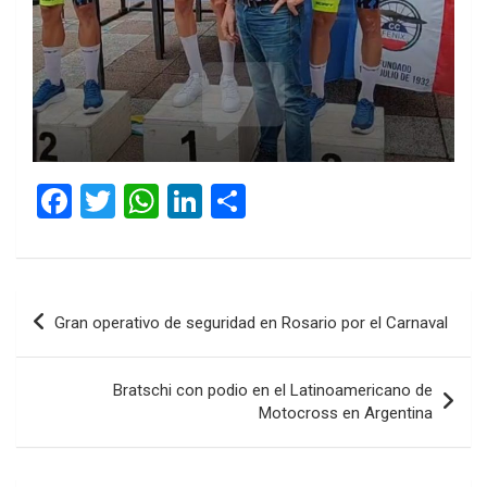
F
T
W
Li
C
a
wi
h
n
o
ce
tt
at
ke
m
b
er
s
dI
p
Navegación
Gran operativo de seguridad en Rosario por el Carnaval
o
A
n
ar
de
o
p
tir
entradas
Bratschi con podio en el Latinoamericano de
k
p
Motocross en Argentina