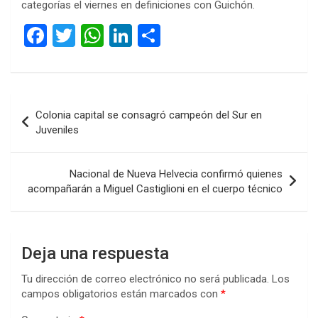
categorías el viernes en definiciones con Guichón.
F
T
W
Li
C
a
wi
h
n
o
ce
tt
at
ke
m
b
er
s
dI
p
Navegación
Colonia capital se consagró campeón del Sur en
o
A
n
ar
de
Juveniles
o
p
tir
entradas
k
p
Nacional de Nueva Helvecia confirmó quienes
acompañarán a Miguel Castiglioni en el cuerpo técnico
Deja una respuesta
Tu dirección de correo electrónico no será publicada.
Los
campos obligatorios están marcados con
*