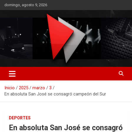
Saltar
domingo, agosto 9, 2026
al
contenido
RO CONTENIDOS
Inicio
2025
marzo
3
En absoluta San José se consagró campeón del Sur
DEPORTES
En absoluta San José se consagró