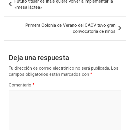
Futuro títular de Inale quiere volver a implementar la
o
A
n
ar
de
«mesa láctea»
o
p
tir
entradas
k
p
Primera Colonia de Verano del CACV tuvo gran
convocatoria de niños
Deja una respuesta
Tu dirección de correo electrónico no será publicada.
Los
campos obligatorios están marcados con
*
Comentario
*