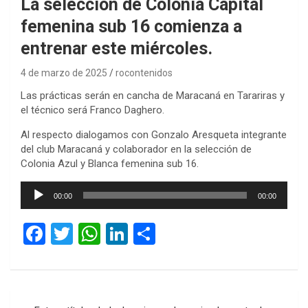
La selección de Colonia Capital
femenina sub 16 comienza a
entrenar este miércoles.
4 de marzo de 2025
rocontenidos
Las prácticas serán en cancha de Maracaná en Tarariras y
el técnico será Franco Daghero.
Al respecto dialogamos con Gonzalo Aresqueta integrante
del club Maracaná y colaborador en la selección de
Colonia Azul y Blanca femenina sub 16.
Reproductor
00:00
00:00
de
audio
F
T
W
Li
C
a
wi
h
n
o
ce
tt
at
ke
m
b
er
s
dI
p
Navegación