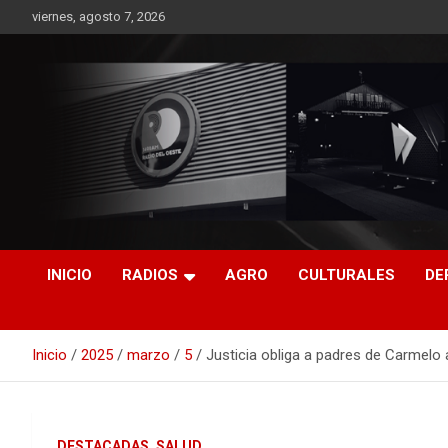
Saltar
viernes, agosto 7, 2026
al
contenido
RO CONTENIDOS
INICIO
RADIOS
AGRO
CULTURALES
DE
Inicio
2025
marzo
5
Justicia obliga a padres de Carmelo 
DESTACADAS
SALUD