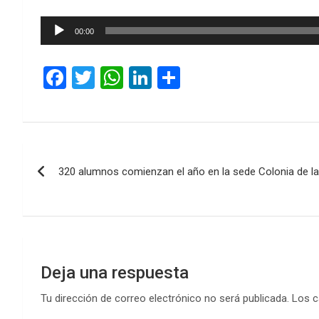
Reproductor
00:00
de
audio
F
T
W
Li
C
a
wi
h
n
o
ce
tt
at
ke
m
b
er
s
dI
p
Navegación
o
A
n
ar
320 alumnos comienzan el año en la sede Colonia de 
de
o
p
tir
k
p
entradas
Deja una respuesta
Tu dirección de correo electrónico no será publicada.
Los c