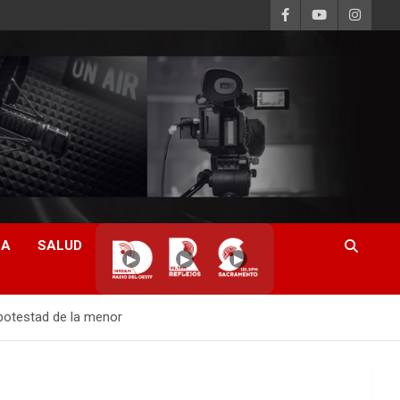
CA
SALUD
▶
▶
▶
 potestad de la menor