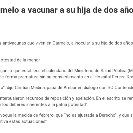
rmelo a vacunar a su hija de dos añ
es antivacunas que viven en Carmelo, a inocular a su hija de dos año
 potestad de la menor.
ún lo que establece el calendario del Ministerio de Salud Pública (
ó de forma prematura sin su consentimiento en el Hospital Pereira Ro
ra”, dijo Cristian Medina, papá de Ambar en diálogo con RO Contenid
es interpusieron recursos de reposición y apelación. En el escrito se
los deberes inherentes a la patria potestad”.
 revoque la medida de febrero, que “no es ajustada a Derecho”, y que
itiva estas actuaciones”.