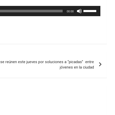
Utiliza
00:00
las
teclas
de
flecha
arriba/abajo
para
aumentar
o
disminuir
s se reúnen este jueves por soluciones a “picadas” entre
el
jóvenes en la ciudad
volumen.