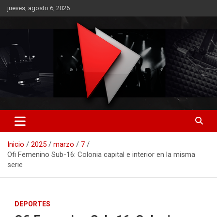
Saltar
jueves, agosto 6, 2026
al
contenido
RO CONTENIDOS
Inicio
2025
marzo
7
Ofi Femenino Sub-16: Colonia capital e interior en la misma
serie
DEPORTES