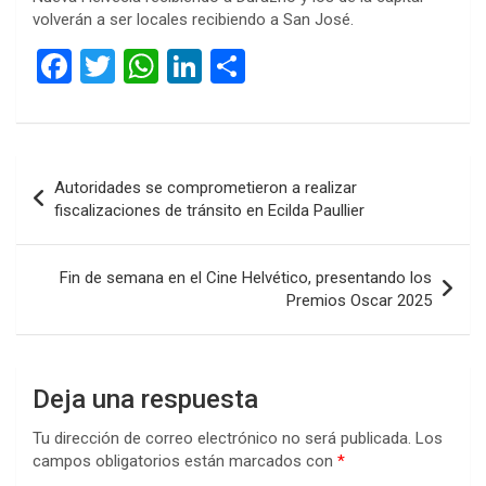
volverán a ser locales recibiendo a San José.
F
T
W
Li
C
a
wi
h
n
o
ce
tt
at
ke
m
b
er
s
dI
p
Navegación
Autoridades se comprometieron a realizar
o
A
n
ar
de
fiscalizaciones de tránsito en Ecilda Paullier
o
p
tir
entradas
k
p
Fin de semana en el Cine Helvético, presentando los
Premios Oscar 2025
Deja una respuesta
Tu dirección de correo electrónico no será publicada.
Los
campos obligatorios están marcados con
*