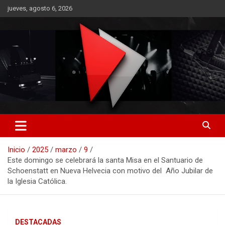
Saltar
jueves, agosto 6, 2026
al
contenido
RO CONTENIDOS
Inicio
2025
marzo
9
Este domingo se celebrará la santa Misa en el Santuario de
Schoenstatt en Nueva Helvecia con motivo del Año Jubilar de
la Iglesia Católica.
DESTACADAS