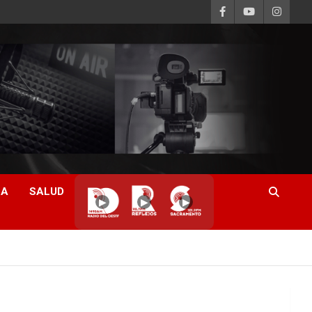
CA
SALUD
▶
▶
▶