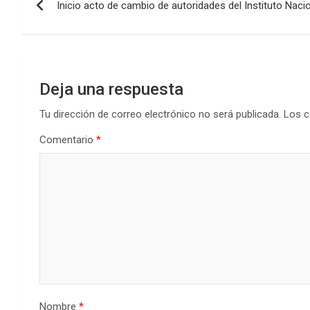
o
A
n
ar
Inicio acto de cambio de autoridades del Instituto Naci
de
o
p
tir
k
p
entradas
Deja una respuesta
Tu dirección de correo electrónico no será publicada.
Los c
Comentario
*
Nombre
*