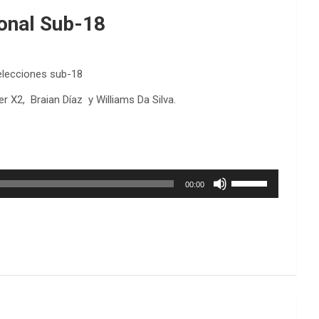
ional Sub-18
Selecciones sub-18
r X2, Braian Díaz y Williams Da Silva.
Utiliza
00:00
las
teclas
de
flecha
arriba/abajo
para
aumentar
o
disminuir