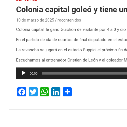
Colonia capital goleó y tiene 
10 de marzo de 2025
rocontenidos
Colonia capital le ganó Guichón de visitante por 4 a 0 y d
En el partido de ida de cuartos de final disputado en el es
La revancha se jugará en el estadio Suppici el próximo fin 
Escuchamos al entrenador Cristian de León y al goleador Ma
Reproductor
00:00
de
audio
F
T
W
Li
C
a
wi
h
n
o
ce
tt
at
ke
m
b
er
s
dI
p
Navegación