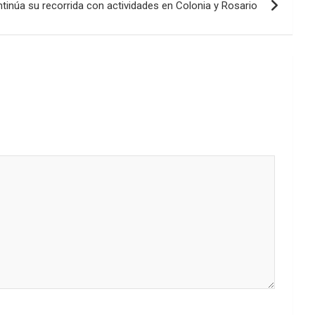
tinúa su recorrida con actividades en Colonia y Rosario
el
volumen.