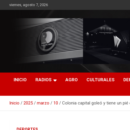
Saltar
viernes, agosto 7, 2026
al
contenido
RO CONTENIDOS
INICIO
RADIOS
AGRO
CULTURALES
DE
Inicio
2025
marzo
10
Colonia capital goleó y tiene un pi
DEPORTES