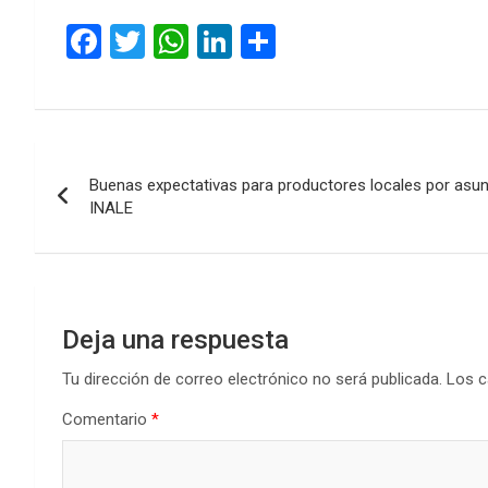
F
T
W
Li
C
a
wi
h
n
o
ce
tt
at
ke
m
b
er
s
dI
p
Navegación
o
A
n
ar
Buenas expectativas para productores locales por asun
de
o
p
tir
INALE
k
p
entradas
Deja una respuesta
Tu dirección de correo electrónico no será publicada.
Los c
Comentario
*