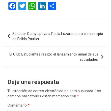
F
T
W
Li
C
a
wi
h
n
o
ce
tt
at
ke
m
b
er
s
dI
p
Navegación
Senador Camy apoya a Paula Luzardo para el municipio
o
A
n
ar
de
de Ecilda Paullier
o
p
tir
entradas
k
p
El Club Estudiantes realizó el lanzamiento anual de sus
actividades.
Deja una respuesta
Tu dirección de correo electrónico no será publicada.
Los
campos obligatorios están marcados con
*
Comentario
*