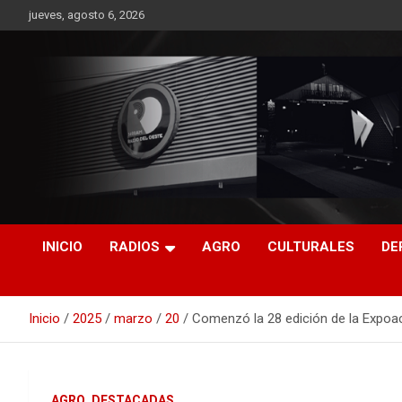
Saltar
jueves, agosto 6, 2026
al
contenido
RO CONTENIDOS
INICIO
RADIOS
AGRO
CULTURALES
DE
Inicio
2025
marzo
20
Comenzó la 28 edición de la Expoact
AGRO
DESTACADAS