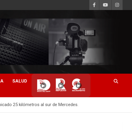
CA
SALUD
▶
▶
▶
bicado 25 kilómetros al sur de Mercedes.