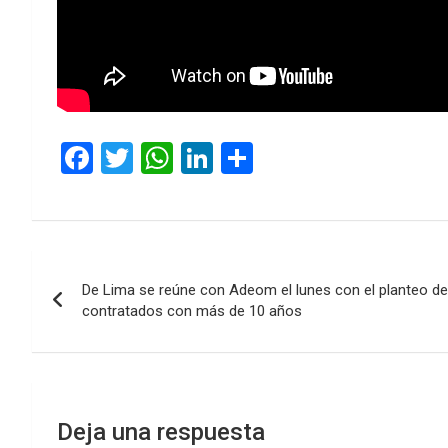
F
T
W
Li
C
a
wi
h
n
o
ce
tt
at
ke
m
b
er
s
dI
p
Navegación
o
A
n
ar
De Lima se reúne con Adeom el lunes con el planteo de
de
o
p
tir
contratados con más de 10 años
k
p
entradas
Deja una respuesta