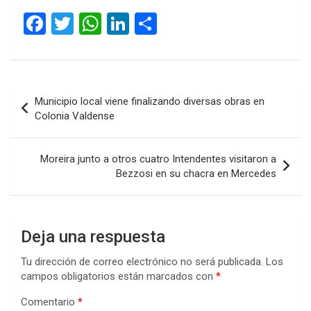
F
T
W
Li
C
a
wi
h
n
o
ce
tt
at
ke
m
b
er
s
dI
p
Navegación
Municipio local viene finalizando diversas obras en
o
A
n
ar
de
Colonia Valdense
o
p
tir
entradas
k
p
Moreira junto a otros cuatro Intendentes visitaron a
Bezzosi en su chacra en Mercedes
Deja una respuesta
Tu dirección de correo electrónico no será publicada.
Los
campos obligatorios están marcados con
*
Comentario
*