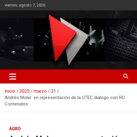
Saltar
viernes, agosto 7, 2026
al
contenido
RO CONTENIDOS
Inicio
2025
marzo
21
Andrés Moler: en representación de la UTEC dialogo con RO
Contenidos
AGRO