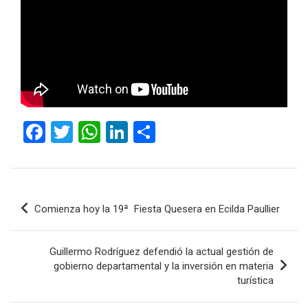
F
T
W
Li
C
a
wi
h
n
o
ce
tt
at
ke
m
b
er
s
dI
p
Navegación
Comienza hoy la 19ª Fiesta Quesera en Ecilda Paullier
o
A
n
ar
de
o
p
tir
entradas
Guillermo Rodríguez defendió la actual gestión de
k
p
gobierno departamental y la inversión en materia
turística