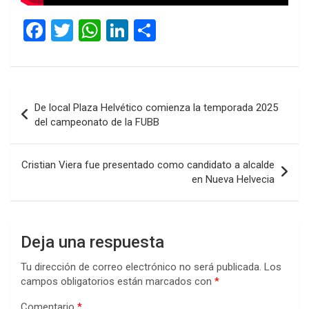
F
T
W
Li
C
a
wi
h
n
o
ce
tt
at
ke
m
b
er
s
dI
p
Navegación
De local Plaza Helvético comienza la temporada 2025
o
A
n
ar
de
del campeonato de la FUBB
o
p
tir
entradas
k
p
Cristian Viera fue presentado como candidato a alcalde
en Nueva Helvecia
Deja una respuesta
Tu dirección de correo electrónico no será publicada.
Los
campos obligatorios están marcados con
*
Comentario
*