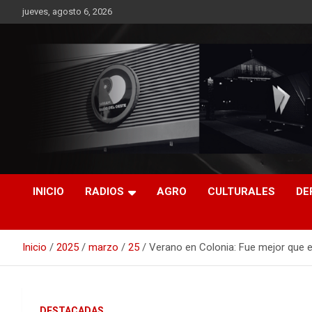
Saltar
jueves, agosto 6, 2026
al
contenido
RO CONTENIDOS
INICIO
RADIOS
AGRO
CULTURALES
DE
Inicio
2025
marzo
25
Verano en Colonia: Fue mejor que el
DESTACADAS