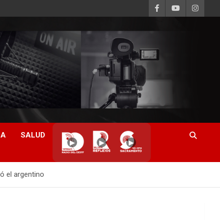
CA
SALUD
▶
▶
▶
ó el argentino