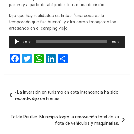
partes y a partir de ahí poder tomar una decisión.
Dijo que hay realidades distintas: “una cosa es la
temporada que fue buena” y otra como trabajaron los
artesanos en el camping viejo.
Reproductor
00:00
00:00
de
audio
F
T
W
Li
C
a
wi
h
n
o
ce
tt
at
ke
m
b
er
s
dI
p
Navegación
«La inversión en turismo en esta Intendencia ha sido
o
A
n
ar
de
record», dijo de Freitas
o
p
tir
entradas
k
p
Ecilda Paullier: Municipio logró la renovación total de su
flota de vehículos y maquinarias.