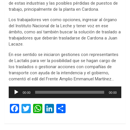
de estas industrias y las posibles pérdidas de puestos de
trabajo, principalmente de la planta en Cardona.
Los trabajadores ven como opciones, ingresar al órgano
del Instituto Nacional de la Leche y tener voz en ese
ámbito, como así también buscar la solución de traslado a
trabajadores que deberán trasladarse de Cardona a Juan
Lacaze.
En ese sentido se iniciaron gestiones con representantes
de Lactalis para ver la posibilidad que se hagan cargo de
los traslados o gestionar acciones con compañías de
transporte con ayuda de la intendencia y el gobierno,
comentó el edil del Frente Amplio Emmanuel Martínez…
Reproductor
00:00
00:00
de
audio
F
T
W
Li
C
a
wi
h
n
o
ce
tt
at
ke
m