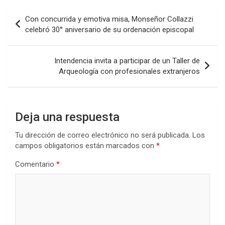
b
er
s
dI
p
Navegación
Con concurrida y emotiva misa, Monseñor Collazzi
o
A
n
ar
de
celebró 30° aniversario de su ordenación episcopal
o
p
tir
entradas
k
p
Intendencia invita a participar de un Taller de
Arqueología con profesionales extranjeros
Deja una respuesta
Tu dirección de correo electrónico no será publicada.
Los
campos obligatorios están marcados con
*
Comentario
*