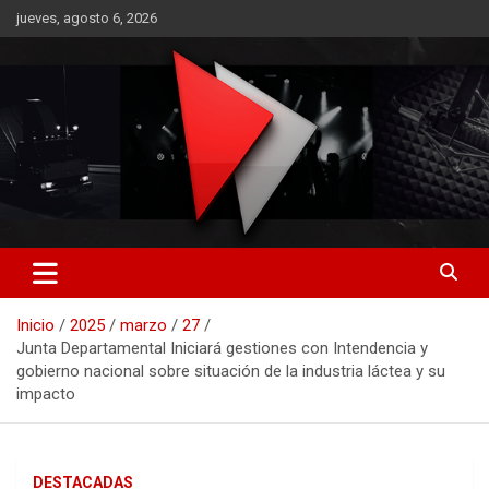
Saltar
jueves, agosto 6, 2026
al
contenido
RO CONTENIDOS
Inicio
2025
marzo
27
Junta Departamental Iniciará gestiones con Intendencia y
gobierno nacional sobre situación de la industria láctea y su
impacto
DESTACADAS