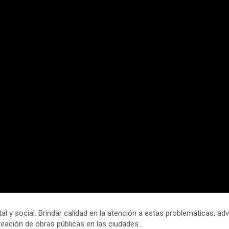
l y social. Brindar calidad en la atención a estas problemáticas, advi
reación de obras públicas en las ciudades…