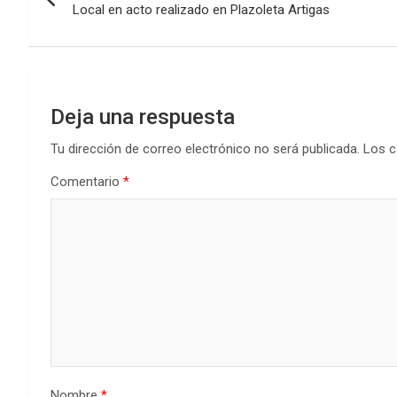
de
o
p
tir
Local en acto realizado en Plazoleta Artigas
k
p
entradas
Deja una respuesta
Tu dirección de correo electrónico no será publicada.
Los c
Comentario
*
Nombre
*