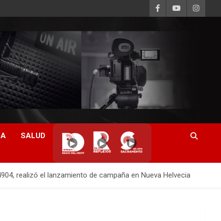
CA
SALUD
▶
▶
▶
44904, realizó el lanzamiento de campaña en Nueva Helvecia