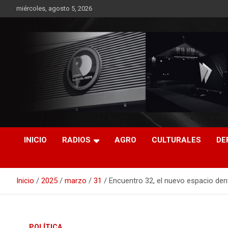
Saltar
miércoles, agosto 5, 2026
al
contenido
RO CONTENIDOS
INICIO
RADIOS
AGRO
CULTURALES
DE
Inicio
2025
marzo
31
Encuentro 32, el nuevo espacio den
POLÍTICA