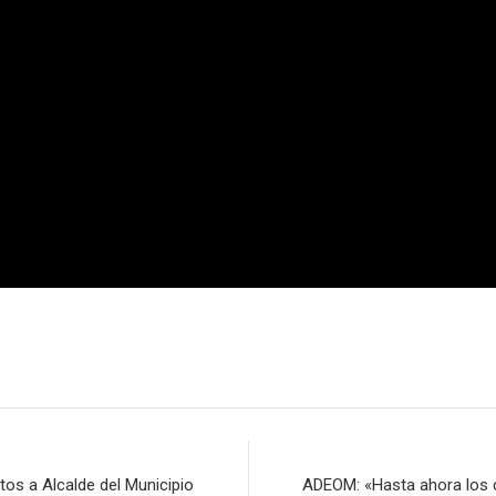
os a Alcalde del Municipio
ADEOM: «Hasta ahora los ca