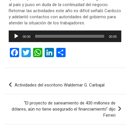
al país y puso en duda de la continuidad del negocio.
Retomar las actividades este año es difícil señaló Cardozo
y adelantó contactos con autoridades del gobierno para
atender la situación de los trabajadores.
Reproductor
00:00
00:00
de
audio
F
T
W
Li
C
a
wi
h
n
o
ce
tt
at
ke
m
b
er
s
dI
p
Navegación
Actividades del escritorio Waldemar G. Carbajal.
o
A
n
ar
de
o
p
tir
entradas
“El proyecto de saneamiento de 430 millones de
k
p
dólares, aún no tiene asegurado el financiamiento” dijo
Ferreri