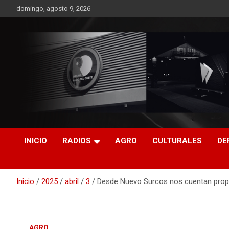
Saltar
domingo, agosto 9, 2026
al
contenido
RO CONTENIDOS
INICIO
RADIOS
AGRO
CULTURALES
DE
Inicio
2025
abril
3
Desde Nuevo Surcos nos cuentan propue
AGRO