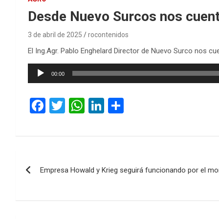
Desde Nuevo Surcos nos cuenta
3 de abril de 2025
rocontenidos
El Ing.Agr. Pablo Enghelard Director de Nuevo Surco nos cue
Reproductor
00:00
de
audio
F
T
W
Li
C
a
wi
h
n
o
ce
tt
at
ke
m
b
er
s
dI
p
Navegación
o
A
n
ar
Empresa Howald y Krieg seguirá funcionando por el m
de
o
p
tir
k
p
entradas