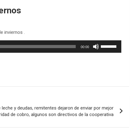
iernos
e inviernos .
Utiliza
00:00
las
teclas
de
flecha
arriba/abajo
para
aumentar
o
disminuir
e leche y deudas, remitentes dejaron de enviar por mejor
el
idad de cobro, algunos son directivos de la cooperativa
volumen.