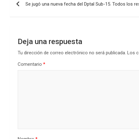
o
A
n
ar
Se jugó una nueva fecha del Dptal Sub-15. Todos los re
de
o
p
tir
k
p
entradas
Deja una respuesta
Tu dirección de correo electrónico no será publicada.
Los c
Comentario
*