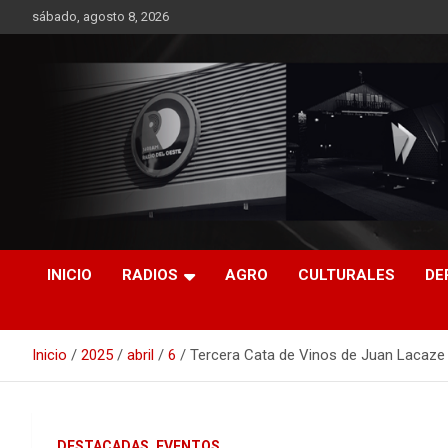
Saltar
sábado, agosto 8, 2026
al
contenido
RO CONTENIDOS
INICIO
RADIOS
AGRO
CULTURALES
DE
Inicio
2025
abril
6
Tercera Cata de Vinos de Juan Lacaze s
DESTACADAS
EVENTOS