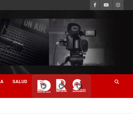
CA
SALUD
▶
▶
▶