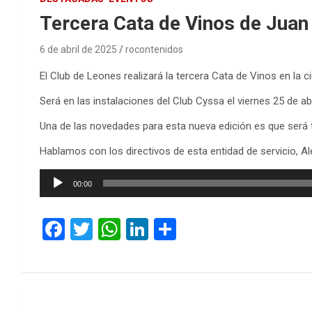
Tercera Cata de Vinos de Juan 
6 de abril de 2025
rocontenidos
El Club de Leones realizará la tercera Cata de Vinos en la c
Será en las instalaciones del Club Cyssa el viernes 25 de abr
Una de las novedades para esta nueva edición es que será 
Hablamos con los directivos de esta entidad de servicio, Al
Reproductor
00:00
de
audio
F
T
W
Li
C
a
wi
h
n
o
ce
tt
at
ke
m
b
er
s
dI
p
Navegación