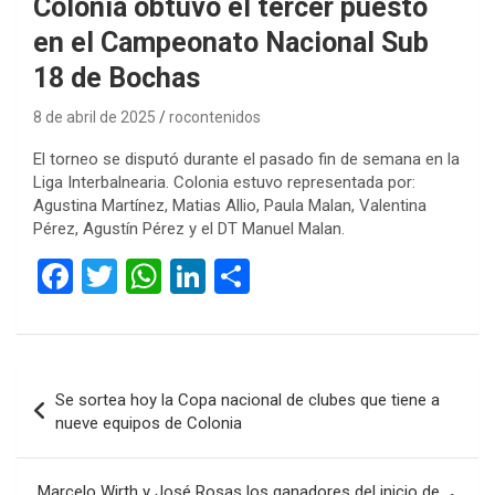
Colonia obtuvo el tercer puesto
en el Campeonato Nacional Sub
18 de Bochas
8 de abril de 2025
rocontenidos
El torneo se disputó durante el pasado fin de semana en la
Liga Interbalnearia. Colonia estuvo representada por:
Agustina Martínez, Matias Allio, Paula Malan, Valentina
Pérez, Agustín Pérez y el DT Manuel Malan.
F
T
W
Li
C
a
wi
h
n
o
ce
tt
at
ke
m
b
er
s
dI
p
Navegación
Se sortea hoy la Copa nacional de clubes que tiene a
o
A
n
ar
de
nueve equipos de Colonia
o
p
tir
entradas
k
p
Marcelo Wirth y José Rosas los ganadores del inicio de