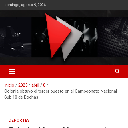
Saltar
domingo, agosto 9, 2026
al
contenido
RO CONTENIDOS
Inicio
2025
abril
8
Colonia obtuvo el tercer puesto en el Campeonato Nacional
Sub 18 de Bochas
DEPORTES