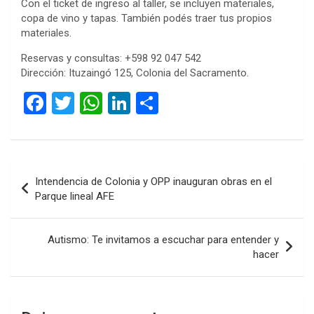
Con el ticket de ingreso al taller, se incluyen materiales,
copa de vino y tapas. También podés traer tus propios
materiales.
Reservas y consultas: +598 92 047 542
Dirección: Ituzaingó 125, Colonia del Sacramento.
F
T
W
Li
C
a
wi
h
n
o
ce
tt
at
ke
m
b
er
s
dI
p
Navegación
Intendencia de Colonia y OPP inauguran obras en el
o
A
n
ar
de
Parque lineal AFE
o
p
tir
entradas
k
p
Autismo: Te invitamos a escuchar para entender y
hacer