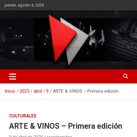
Saltar
jueves, agosto 6, 2026
al
contenido
RO CONTENIDOS
Inicio
2025
abril
9
ARTE & VINOS – Primera edición
CULTURALES
ARTE & VINOS – Primera edición
9 de abril de 2025
rocontenidos