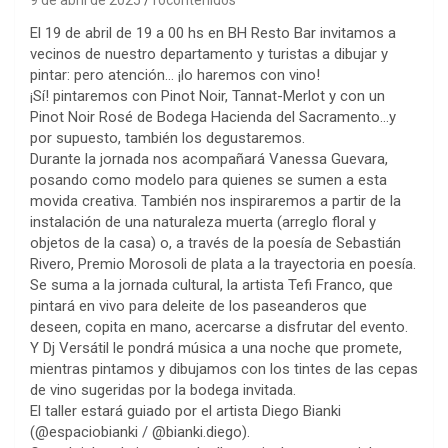
El 19 de abril de 19 a 00 hs en BH Resto Bar invitamos a
vecinos de nuestro departamento y turistas a dibujar y
pintar: pero atención… ¡lo haremos con vino!
¡Sí! pintaremos con Pinot Noir, Tannat-Merlot y con un
Pinot Noir Rosé de Bodega Hacienda del Sacramento…y
por supuesto, también los degustaremos.
Durante la jornada nos acompañará Vanessa Guevara,
posando como modelo para quienes se sumen a esta
movida creativa. También nos inspiraremos a partir de la
instalación de una naturaleza muerta (arreglo floral y
objetos de la casa) o, a través de la poesía de Sebastián
Rivero, Premio Morosoli de plata a la trayectoria en poesía.
Se suma a la jornada cultural, la artista Tefi Franco, que
pintará en vivo para deleite de los paseanderos que
deseen, copita en mano, acercarse a disfrutar del evento.
Y Dj Versátil le pondrá música a una noche que promete,
mientras pintamos y dibujamos con los tintes de las cepas
de vino sugeridas por la bodega invitada.
El taller estará guiado por el artista Diego Bianki
(@espaciobianki / @bianki.diego).