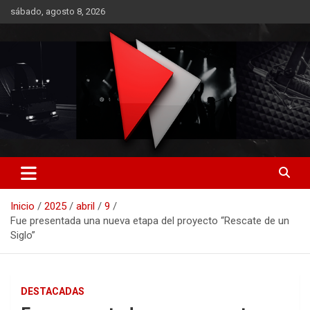
Saltar
sábado, agosto 8, 2026
al
contenido
RO CONTENIDOS
Inicio
2025
abril
9
Fue presentada una nueva etapa del proyecto “Rescate de un
Siglo”
DESTACADAS