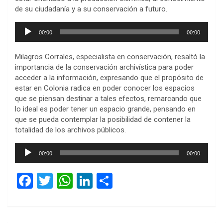
de su ciudadanía y a su conservación a futuro.
Reproductor
00:00
00:00
de
audio
Milagros Corrales, especialista en conservación, resaltó la
importancia de la conservación archivística para poder
acceder a la información, expresando que el propósito de
estar en Colonia radica en poder conocer los espacios
que se piensan destinar a tales efectos, remarcando que
lo ideal es poder tener un espacio grande, pensando en
que se pueda contemplar la posibilidad de contener la
totalidad de los archivos públicos.
Reproductor
00:00
00:00
de
audio
F
T
W
Li
C
a
wi
h
n
o
ce
tt
at
ke
m