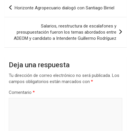
b
er
s
dI
p
Navegación
Horizonte Agropecuario dialogó con Santiago Birriel
o
A
n
ar
de
o
p
tir
entradas
Salarios, reestructura de escalafones y
k
p
presupuestación fueron los temas abordados entre
ADEOM y candidato a Intendente Guillermo Rodríguez
Deja una respuesta
Tu dirección de correo electrónico no será publicada.
Los
campos obligatorios están marcados con
*
Comentario
*