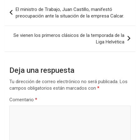
b
er
s
dI
p
Navegación
El ministro de Trabajo, Juan Castillo, manifestó
o
A
n
ar
de
preocupación ante la situación de la empresa Calcar.
o
p
tir
entradas
k
p
Se vienen los primeros clásicos de la temporada de la
Liga Helvética
Deja una respuesta
Tu dirección de correo electrónico no será publicada.
Los
campos obligatorios están marcados con
*
Comentario
*