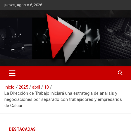
Saltar
jueves, agosto 6, 2026
al
contenido
RO CONTENIDOS
Inicio
2025
abril
10
La Dirección de Trabajo iniciará una estrategia de análisis y
negociaciones por separado con trabajadores y empresarios
de Calcar.
DESTACADAS