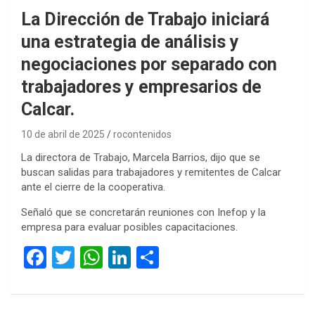
La Dirección de Trabajo iniciará
una estrategia de análisis y
negociaciones por separado con
trabajadores y empresarios de
Calcar.
10 de abril de 2025
rocontenidos
La directora de Trabajo, Marcela Barrios, dijo que se
buscan salidas para trabajadores y remitentes de Calcar
ante el cierre de la cooperativa.
Señaló que se concretarán reuniones con Inefop y la
empresa para evaluar posibles capacitaciones.
F
T
W
Li
C
a
wi
h
n
o
ce
tt
at
ke
m