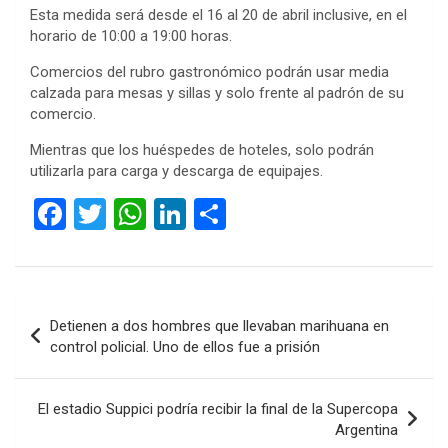
Esta medida será desde el 16 al 20 de abril inclusive, en el
horario de 10:00 a 19:00 horas.
Comercios del rubro gastronómico podrán usar media
calzada para mesas y sillas y solo frente al padrón de su
comercio.
Mientras que los huéspedes de hoteles, solo podrán
utilizarla para carga y descarga de equipajes.
F
T
W
Li
C
a
wi
h
n
o
ce
tt
at
ke
m
b
er
s
dI
p
Navegación
Detienen a dos hombres que llevaban marihuana en
o
A
n
ar
de
control policial. Uno de ellos fue a prisión
o
p
tir
entradas
k
p
El estadio Suppici podría recibir la final de la Supercopa
Argentina