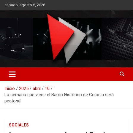
Saltar
sábado, agosto 8, 2026
al
contenido
RO CONTENIDOS
Inicio
2025
abril
10
La semana que viene el Barrio Histórico de Colonia será
peatonal
SOCIALES