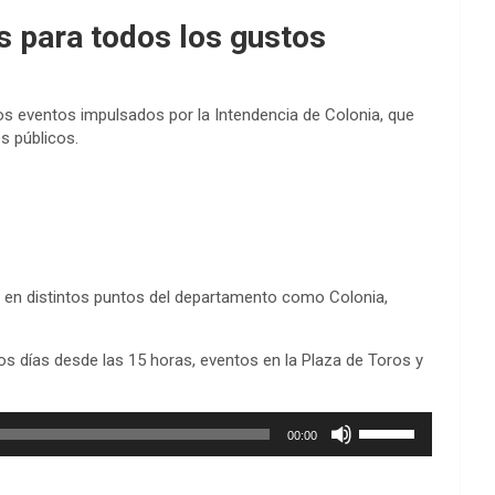
s para todos los gustos
os eventos impulsados por la Intendencia de Colonia, que
os públicos.
d en distintos puntos del departamento como Colonia,
s días desde las 15 horas, eventos en la Plaza de Toros y
Utiliza
00:00
las
teclas
de