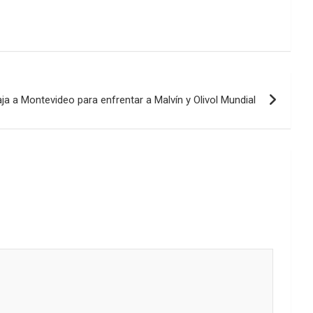
flecha
arriba/abajo
para
aumentar
o
disminuir
aja a Montevideo para enfrentar a Malvín y Olivol Mundial
el
volumen.