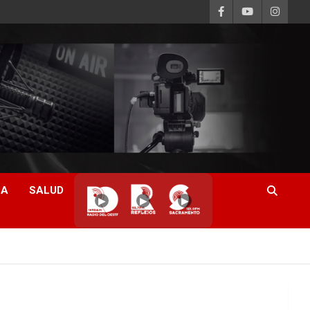
CA
SALUD
▶
▶
▶