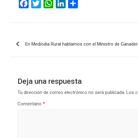
F
T
W
Li
C
a
wi
h
n
o
ce
tt
at
ke
m
b
er
s
dI
p
Navegación
o
A
n
ar
En Mediodia Rural hablamos con el Ministro de Ganaderí
de
o
p
tir
k
p
entradas
Deja una respuesta
Tu dirección de correo electrónico no será publicada.
Los c
Comentario
*