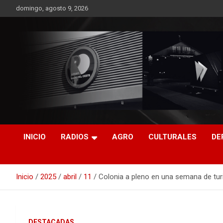
Saltar
domingo, agosto 9, 2026
al
contenido
RO CONTENIDOS
INICIO
RADIOS
AGRO
CULTURALES
DE
Inicio
2025
abril
11
Colonia a pleno en una semana de tu
DESTACADAS