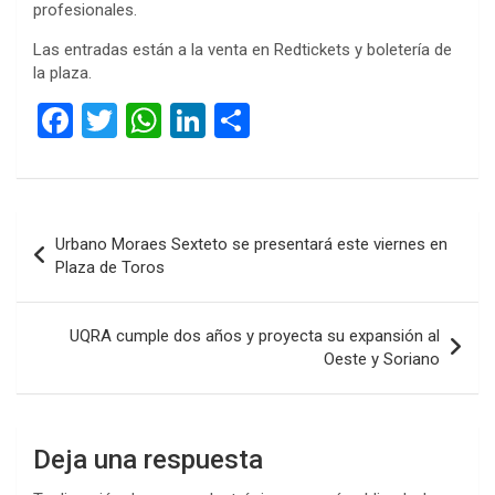
profesionales.
Las entradas están a la venta en Redtickets y boletería de
la plaza.
F
T
W
Li
C
a
wi
h
n
o
ce
tt
at
ke
m
b
er
s
dI
p
Navegación
Urbano Moraes Sexteto se presentará este viernes en
o
A
n
ar
de
Plaza de Toros
o
p
tir
entradas
k
p
UQRA cumple dos años y proyecta su expansión al
Oeste y Soriano
Deja una respuesta