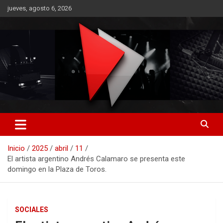
Saltar
jueves, agosto 6, 2026
al
contenido
RO CONTENIDOS
Inicio
2025
abril
11
El artista argentino Andrés Calamaro se presenta este
domingo en la Plaza de Toros.
SOCIALES