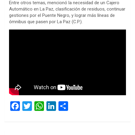
Entre otros temas, mencionó la necesidad de un Cajero
Automático en La Paz, clasificación de residuos, continuar
gestiones por el Puente Negro, y lograr más líneas de
ómnibus que pasen por La Paz (C.P.).
F
T
W
Li
C
a
wi
h
n
o
ce
tt
at
ke
m
b
er
s
dI
p