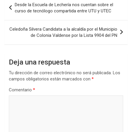
Navegación
Desde la Escuela de Lechería nos cuentan sobre el
o
A
n
ar
de
curso de tecnólogo compartida entre UTU y UTEC
o
p
tir
entradas
k
p
Celedoña Silvera Candidata a la alcaldía por el Municipio
de Colonia Valdense por la Lista 9904 del PN
Deja una respuesta
Tu dirección de correo electrónico no será publicada.
Los
campos obligatorios están marcados con
*
Comentario
*