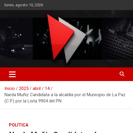
Saltar
lunes, agosto 10, 2026
al
contenido
RO CONTENIDOS
Inicio
2025
abril
14
Narda Muñiz Candidata a la alcaldía por el Municipio de La Paz
(C.P.) por la Lista 9904 del PN
POLÍTICA