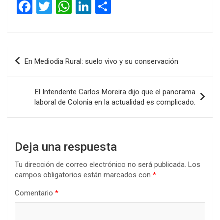
F
T
W
Li
C
a
wi
h
n
o
ce
tt
at
ke
m
b
er
s
dI
p
Navegación
En Mediodia Rural: suelo vivo y su conservación
o
A
n
ar
de
o
p
tir
entradas
El Intendente Carlos Moreira dijo que el panorama
k
p
laboral de Colonia en la actualidad es complicado.
Deja una respuesta
Tu dirección de correo electrónico no será publicada.
Los
campos obligatorios están marcados con
*
Comentario
*