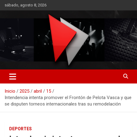
Saltar
sábado, agosto 8, 2026
al
contenido
RO CONTENIDOS
Inicio
2025
abril
15
Intendencia intenta promover el Frontón de Pelota Vasca y que
se disputen torneos internacionales tras su remodelación
DEPORTES