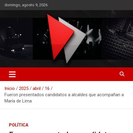
Saltar
domingo, agosto 9, 2026
al
contenido
RO CONTENIDOS
Inicio
2025
abril
16
Fueron presentados candidatos a alcaldes que acompañan a
María de Lima
POLÍTICA