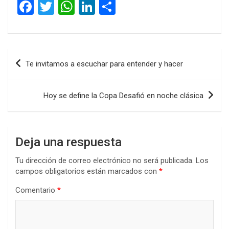
F
T
W
Li
C
a
wi
h
n
o
ce
tt
at
ke
m
b
er
s
dI
p
Navegación
Te invitamos a escuchar para entender y hacer
o
A
n
ar
de
o
p
tir
entradas
Hoy se define la Copa Desafió en noche clásica
k
p
Deja una respuesta
Tu dirección de correo electrónico no será publicada.
Los
campos obligatorios están marcados con
*
Comentario
*