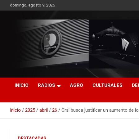
Saltar
domingo, agosto 9, 2026
al
contenido
RO CONTENIDOS
INICIO
RADIOS
AGRO
CULTURALES
DE
Inicio
2025
abril
26
Orsi busca justificar un aumento de l
DESTACADAS