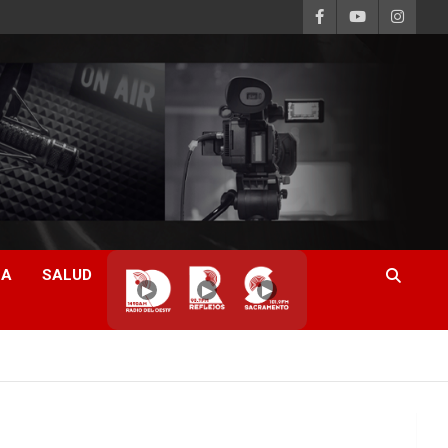
CA
SALUD
▶
▶
▶