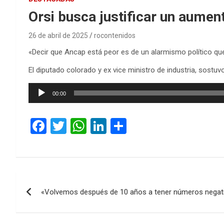
Orsi busca justificar un aumen
26 de abril de 2025
rocontenidos
«Decir que Ancap está peor es de un alarmismo político que l
El diputado colorado y ex vice ministro de industria, sostuv
Reproductor
00:00
de
audio
F
T
W
Li
C
a
wi
h
n
o
ce
tt
at
ke
m
b
er
s
dI
p
Navegación
o
A
n
ar
«Volvemos después de 10 años a tener números negativ
de
o
p
tir
k
p
entradas