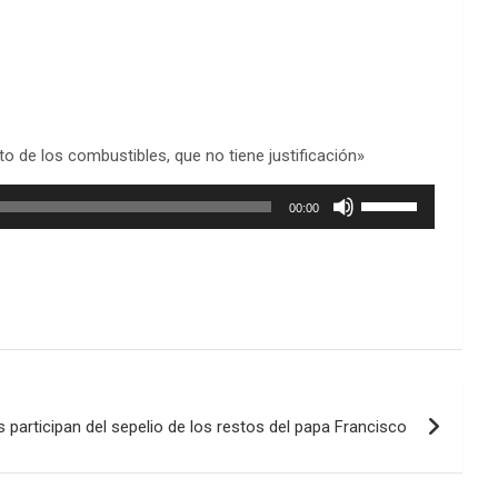
to de los combustibles, que no tiene justificación»
Utiliza
00:00
las
teclas
de
flecha
arriba/abajo
para
aumentar
o
disminuir
 participan del sepelio de los restos del papa Francisco
el
volumen.