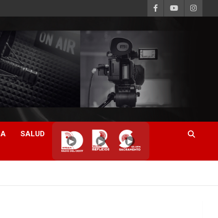
CA
SALUD
▶
▶
▶