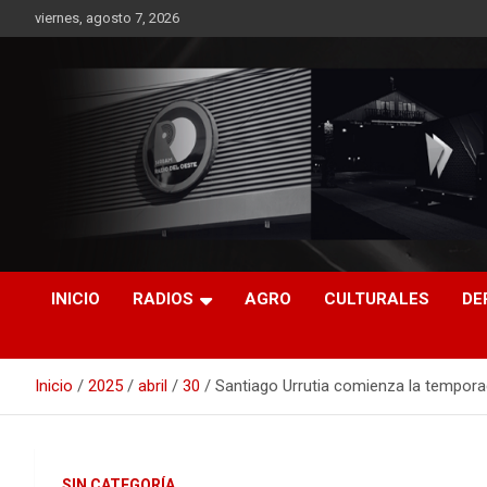
Saltar
viernes, agosto 7, 2026
al
contenido
RO CONTENIDOS
INICIO
RADIOS
AGRO
CULTURALES
DE
Inicio
2025
abril
30
Santiago Urrutia comienza la tempor
SIN CATEGORÍA