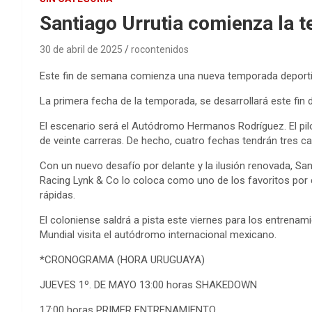
Santiago Urrutia comienza la 
30 de abril de 2025
rocontenidos
Este fin de semana comienza una nueva temporada deportiv
La primera fecha de la temporada, se desarrollará este fin 
El escenario será el Autódromo Hermanos Rodríguez. El pi
de veinte carreras. De hecho, cuatro fechas tendrán tres c
Con un nuevo desafío por delante y la ilusión renovada, Sant
Racing Lynk & Co lo coloca como uno de los favoritos por c
rápidas.
El coloniense saldrá a pista este viernes para los entrenami
Mundial visita el autódromo internacional mexicano.
*CRONOGRAMA (HORA URUGUAYA)
JUEVES 1º. DE MAYO 13:00 horas SHAKEDOWN
17:00 horas PRIMER ENTRENAMIENTO