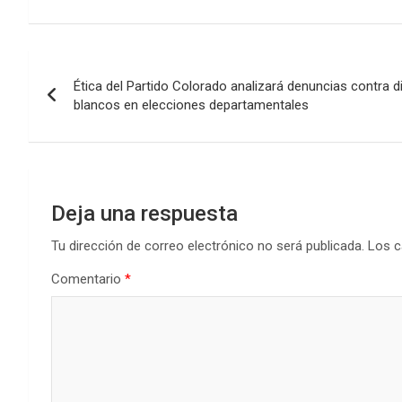
ce
tt
at
ke
m
b
er
s
dI
p
Navegación
o
A
n
ar
Ética del Partido Colorado analizará denuncias contra d
de
o
p
tir
blancos en elecciones departamentales
k
p
entradas
Deja una respuesta
Tu dirección de correo electrónico no será publicada.
Los c
Comentario
*