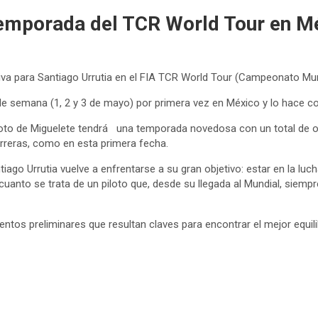
temporada del TCR World Tour en M
a para Santiago Urrutia en el FIA TCR World Tour (Campeonato Mun
de semana (1, 2 y 3 de mayo) por primera vez en México y lo hace co
loto de Miguelete tendrá una temporada novedosa con un total de oc
arreras, como en esta primera fecha.
iago Urrutia vuelve a enfrentarse a su gran objetivo: estar en la lu
uanto se trata de un piloto que, desde su llegada al Mundial, siempr
entos preliminares que resultan claves para encontrar el mejor equili