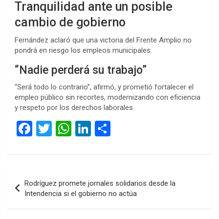
Tranquilidad ante un posible
cambio de gobierno
Fernández aclaró que una victoria del Frente Amplio no
pondrá en riesgo los empleos municipales.
“Nadie perderá su trabajo”
“Será todo lo contrario”, afirmó, y prometió fortalecer el
empleo público sin recortes, modernizando con eficiencia
y respeto por los derechos laborales.
F
T
W
Li
C
a
wi
h
n
o
ce
tt
at
ke
m
b
er
s
dI
p
Navegación
Rodríguez promete jornales solidarios desde la
o
A
n
ar
de
Intendencia si el gobierno no actúa
o
p
tir
entradas