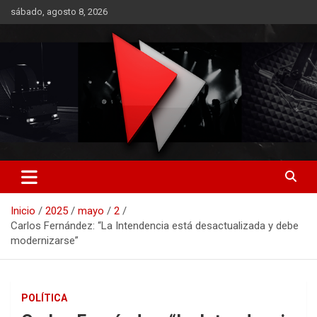
Saltar
sábado, agosto 8, 2026
al
contenido
RO CONTENIDOS
Inicio
2025
mayo
2
Carlos Fernández: “La Intendencia está desactualizada y debe
modernizarse”
POLÍTICA