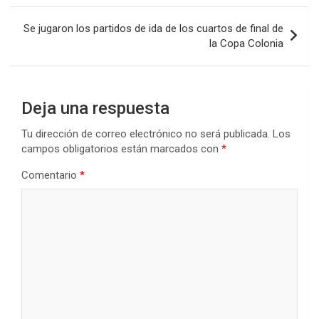
o
p
tir
entradas
k
p
Se jugaron los partidos de ida de los cuartos de final de
la Copa Colonia
Deja una respuesta
Tu dirección de correo electrónico no será publicada.
Los
campos obligatorios están marcados con
*
Comentario
*