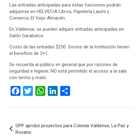
Las entradas anticipadas para éstas funciones podrán
adquirirse en HELVECIA Libros, Papelería Laumi y
Comercio El Viejo Almacén.
En Valdense, se pueden adquirir entradas anticipadas en
Salón Garabatos.
Costo de las entradas $250. Socios de la Institución tienen
el beneficio de 2×1.
Se recuerda al público en general que por razones de
seguridad e higiene, NO está permitido el acceso a la sala
con termo y mate.
F
T
W
Li
C
a
wi
h
n
o
ce
tt
at
ke
m
b
er
s
dI
p
Navegación
OPP aprobó proyectos para Colonia Valdense, La Paz y
o
A
n
ar
de
Rosario