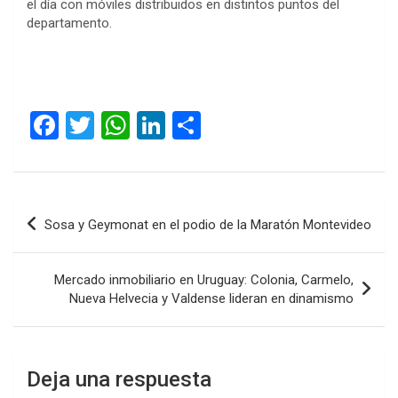
el día con móviles distribuidos en distintos puntos del
departamento.
F
T
W
Li
C
a
wi
h
n
o
ce
tt
at
ke
m
b
er
s
dI
p
Navegación
Sosa y Geymonat en el podio de la Maratón Montevideo
o
A
n
ar
de
o
p
tir
entradas
Mercado inmobiliario en Uruguay: Colonia, Carmelo,
k
p
Nueva Helvecia y Valdense lideran en dinamismo
Deja una respuesta