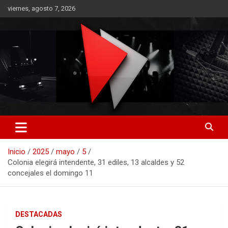
Saltar
viernes, agosto 7, 2026
al
contenido
RO CONTENIDOS
Inicio
2025
mayo
5
Colonia elegirá intendente, 31 ediles, 13 alcaldes y 52
concejales el domingo 11
DESTACADAS