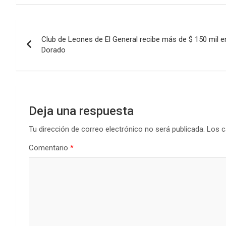
ce
tt
at
ke
m
b
er
s
dI
p
Navegación
o
A
n
ar
Club de Leones de El General recibe más de $ 150 mil 
de
o
p
tir
Dorado
k
p
entradas
Deja una respuesta
Tu dirección de correo electrónico no será publicada.
Los c
Comentario
*