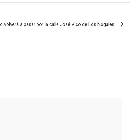
aumentar
o
disminuir
o volverá a pasar por la calle José Vico de Los Nogales
el
volumen.