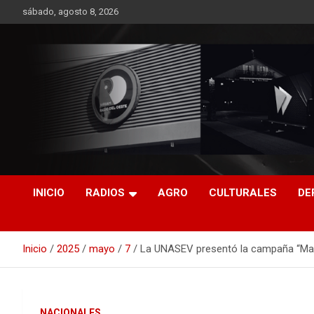
Saltar
sábado, agosto 8, 2026
al
contenido
RO CONTENIDOS
INICIO
RADIOS
AGRO
CULTURALES
DE
Inicio
2025
mayo
7
La UNASEV presentó la campaña “May
NACIONALES