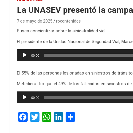
La UNASEV presentó la campa
7 de mayo de 2025
rocontenidos
Busca concientizar sobre la siniestralidad vial.
El presidente de la Unidad Nacional de Seguridad Vial, Marce
Reproductor
00:00
de
audio
El 55% de las personas lesionadas en siniestros de tránsito
Metediera dijo que el 49% de los fallecidos en siniestros de
Reproductor
00:00
de
audio
F
T
W
Li
C
a
wi
h
n
o