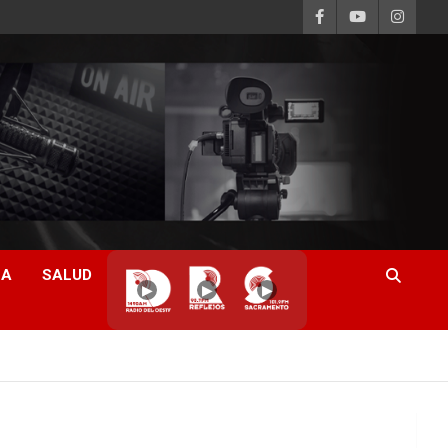
CA
SALUD
▶
▶
▶