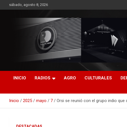
Saltar
sábado, agosto 8, 2026
al
contenido
RO CONTENIDOS
INICIO
RADIOS
AGRO
CULTURALES
DE
Inicio
2025
mayo
7
Orsi se reunió con el grupo indio que 
DESTACADAS