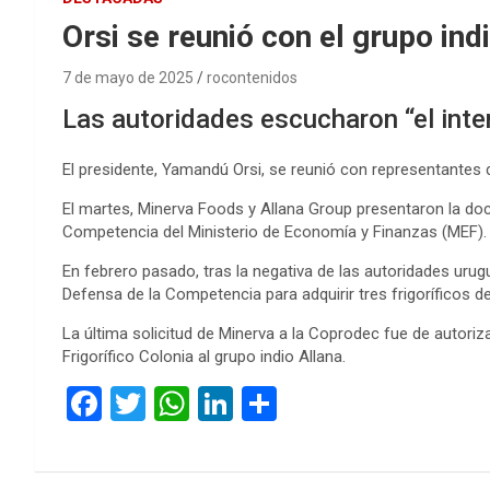
Orsi se reunió con el grupo ind
7 de mayo de 2025
rocontenidos
Las autoridades escucharon “el interé
El presidente, Yamandú Orsi, se reunió con representantes d
El martes, Minerva Foods y Allana Group presentaron la d
Competencia del Ministerio de Economía y Finanzas (MEF).
En febrero pasado, tras la negativa de las autoridades uru
Defensa de la Competencia para adquirir tres frigoríficos d
La última solicitud de Minerva a la Coprodec fue de autoriz
Frigorífico Colonia al grupo indio Allana.
F
T
W
Li
C
a
wi
h
n
o
ce
tt
at
ke
m