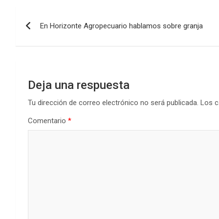
b
er
s
dI
p
Navegación
o
A
n
ar
En Horizonte Agropecuario hablamos sobre granja
de
o
p
tir
k
p
entradas
Deja una respuesta
Tu dirección de correo electrónico no será publicada.
Los c
Comentario
*