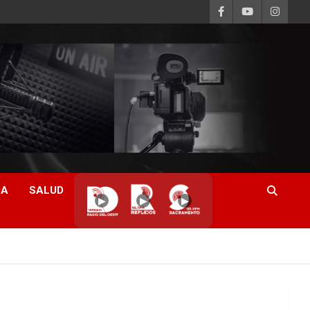
CA
SALUD
▶
▶
▶