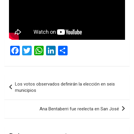
F
T
W
Li
C
a
wi
h
n
o
ce
tt
at
ke
m
b
er
s
dI
p
Navegación
Los votos observados definirán la elección en seis
o
A
n
ar
de
municipios
o
p
tir
entradas
k
p
Ana Bentaberri fue reelecta en San José